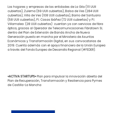
Los hogares y empresas de las entidades de La Gila (111 UUII
cubiertas), Zulema (69 UUII cubiertas), Balsa de Ves (284 UUII
cubiertas), Villa de Ves (108 UUII cubiertas), Barrio del Santuario
(58 UUII cubiertas), P.I. Casas Ibáñez (72 UUII cubiertas) y P.I.
Villamalea (28 UUII cubiertas) cuentan ya con servicios de fibra
óptica, gracias al Operador de Telecomunicaciones Fibratown SL
dentro del Plan de Extensión de Banda Ancha de Nueva
Generación puesto en marcha por el Ministerio de Asuntos
Económicos y Transformación Digital, en sus convocatorias de
2019. Cuenta además con el apoyo financiero de la Unión Europea
a través del Fondo Europeo de Desarrollo Regional (#FEDER).
«ACTIVA STARTUPS»
Plan para impulsar la innovación abierta del
Plan de Recuperación, Transformación y Resiliencia para Pymes
de Castilla-La Mancha