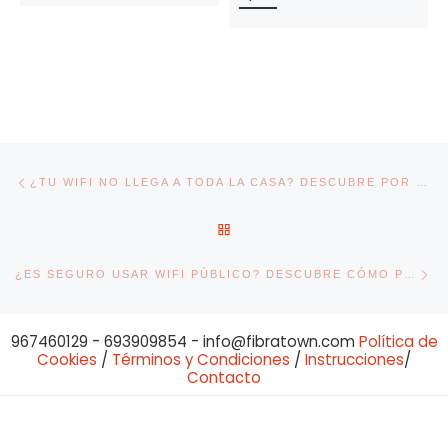
Navegación de entradas
Entrada anterior
¿TU WIFI NO LLEGA A TODA LA CASA? DESCUBRE POR QUÉ
VOLVER A LA LISTA DE ENT
En
¿ES SEGURO USAR WIFI PÚBLICO? DESCUBRE CÓMO PROTEGERTE
967460129 - 693909854 - info@fibratown.com
Política de
Cookies
/
Términos y Condiciones
/
Instrucciones
/
Contacto