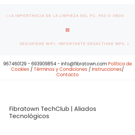
Navegación de entradas
Entrada anterior
LA IMPORTANCIA DE LA LIMPIEZA DEL PC, PS3 O XBOX
VOLVER A LA LISTA DE ENT
En
SEGURIDAD WIFI, IMPORTANTE DESACTIVAR WPS.
967460129 - 693909854 - info@fibratown.com
Política de
Cookies
/
Términos y Condiciones
/
Instrucciones
/
Contacto
Fibratown TechClub | Aliados
Tecnológicos