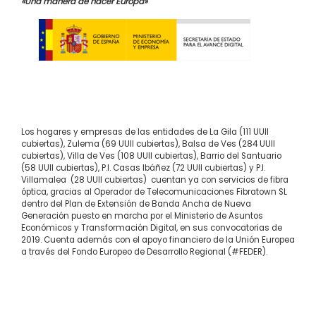
«Una manera de hacer Europa»
Los hogares y empresas de las entidades de La Gila (111 UUII
cubiertas), Zulema (69 UUII cubiertas), Balsa de Ves (284 UUII
cubiertas), Villa de Ves (108 UUII cubiertas), Barrio del Santuario
(58 UUII cubiertas), P.I. Casas Ibáñez (72 UUII cubiertas) y P.I.
Villamalea (28 UUII cubiertas) cuentan ya con servicios de fibra
óptica, gracias al Operador de Telecomunicaciones Fibratown SL
dentro del Plan de Extensión de Banda Ancha de Nueva
Generación puesto en marcha por el Ministerio de Asuntos
Económicos y Transformación Digital, en sus convocatorias de
2019. Cuenta además con el apoyo financiero de la Unión Europea
a través del Fondo Europeo de Desarrollo Regional (#FEDER).