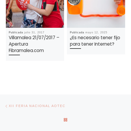
Publicada
julio 31, 2017
Publicada
mayo 12, 2025
Villamalea 21/07/2017 –
¿Es necesario tener fijo
Apertura
para tener Internet?
Fibramalea.com
Navegación de entradas
Entrada anterior
XII FERIA NACIONAL AOTEC
VOLVER A LA LISTA DE ENT
En