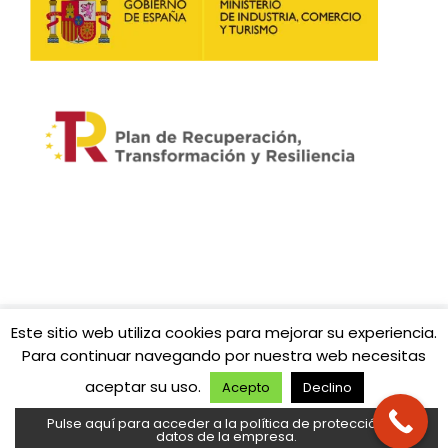
Este sitio web utiliza cookies para mejorar su experiencia.
© 2026
Fibratown | Tu operador de confianza.
– Todos
Para continuar navegando por nuestra web necesitas
los derechos reservados
aceptar su uso.
Funciona con
WP
– Diseñado con el
Tema Customizr
Acepto
Declino
Pulse aquí para acceder a la política de protección de
datos de la empresa.