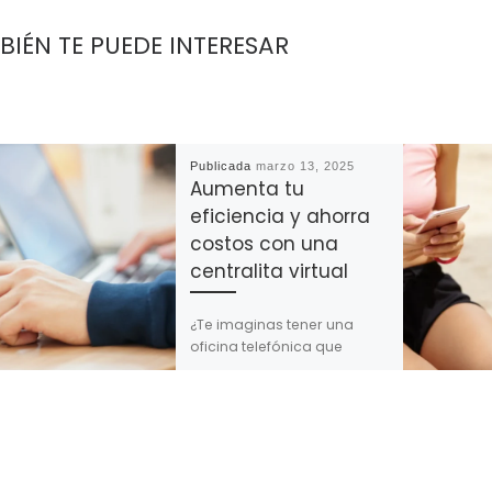
BIÉN TE PUEDE INTERESAR
Publicada
marzo 13, 2025
Aumenta tu
eficiencia y ahorra
costos con una
centralita virtual
¿Te imaginas tener una
oficina telefónica que
funcione como un reloj
suizo, sin cables enredados
ni aparatos complicados?
¡Pues deja de imaginar! […]