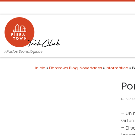
Saltar al contenido
Aliados Tecnológicos
Inicio
»
Fibratown Blog: Novedades
»
Informática
»
P
Po
Public
– Un m
virtua
– El 