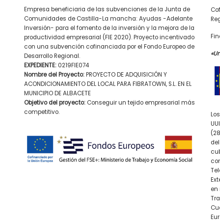
Empresa beneficiaria de las subvenciones de la Junta de
Cof
Comunidades de Castilla-La mancha: Ayudas -Adelante
Reg
Inversión- para el fomento de la inversión y la mejora de la
Fin
productividad empresarial (FIE 2020). Proyecto incentivado
con una subvención cofinanciada por el Fondo Europeo de
«U
Desarrollo Regional.
EXPEDIENTE:
0219FIE074
Nombre del Proyecto:
PROYECTO DE ADQUISICIÓN Y
ACONDICIONAMIENTO DEL LOCAL PARA FIBRATOWN, S.L. EN EL
MUNICIPIO DE ALBACETE
Objetivo del proyecto:
Conseguir un tejido empresarial más
competitivo.
Los
UUI
(28
del
cub
con
Tel
Ex
en 
Tra
Cue
Eur