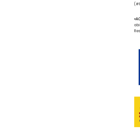
(#F
«A
abi
Res