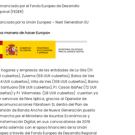
inanciado por el Fondo Europeo de Desarrollo
ional (FEDER)
anciado por la Unión Europea – Next Generation EU
na manera de hacer Europa»
 hogares y empresas de las entidades de La Gila (111
I cubiertas), Zulema (69 UUII cubiertas), Balsa de Ves
4 UUII cubiertas), Villa de Ves (108 UUII cubiertas), Barrio
 Santuario (58 UUII cubiertas), P.I. Casas Ibáñez (72 UUII
iertas) y P.I. Villamalea (28 UUII cubiertas) cuentan ya
 servicios de fibra óptica, gracias al Operador de
ecomunicaciones Fibratown SL dentro del Plan de
tensión de Banda Ancha de Nueva Generación puesto
marcha por el Ministerio de Asuntos Económicos y
nsformación Digital, en sus convocatorias de 2019.
nta además con el apoyo financiero de la Unión
opea a través del Fondo Europeo de Desarrollo Regional