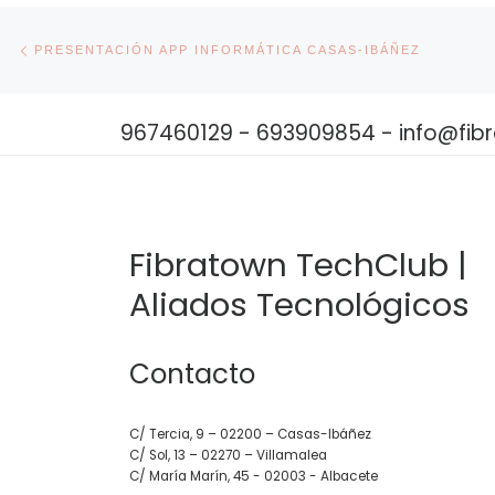
Navegación de entradas
Entrada anterior
PRESENTACIÓN APP INFORMÁTICA CASAS-IBÁÑEZ
967460129 - 693909854 - info@fi
Fibratown TechClub |
Aliados Tecnológicos
Contacto
C/ Tercia, 9 – 02200 – Casas-Ibáñez
C/ Sol, 13 – 02270 – Villamalea
C/ María Marín, 45 - 02003 - Albacete