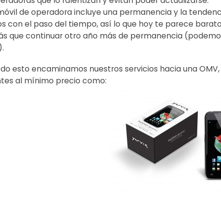
peradoras que lo ralentizan y evitan poder actualizarse.
móvil de operadora incluye una permanencia y la tendencia
os con el paso del tiempo, así lo que hoy te parece barat
ás que continuar otro año más de permanencia (podemos 
).
odo esto encaminamos nuestros servicios hacia una OMV,
tes al mínimo precio como: