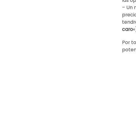
las o
– Un 
preci
tendr
caro
«
Por t
poten