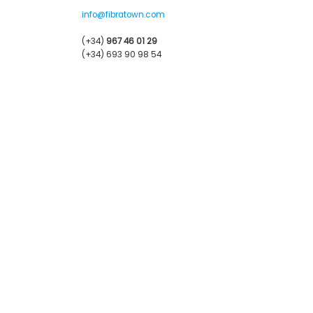
info@fibratown.com
(+34)
967 46 01 29
(+34) 693 90 98 54