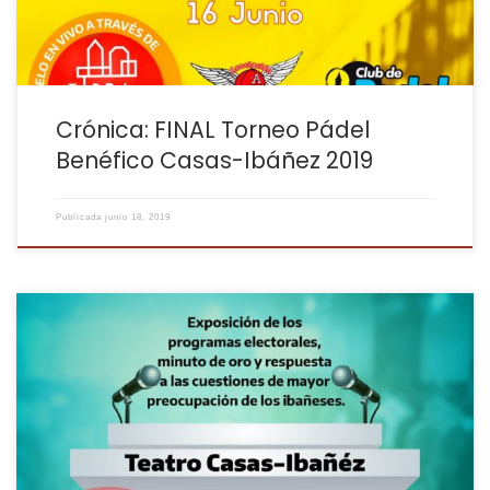
Crónica: FINAL Torneo Pádel
Benéfico Casas-Ibáñez 2019
Publicada
junio 18, 2019
Bueno… ¿¿Dónde nos hemos metido?? cuando nos enteramos
que Radio Manchuela con su director al frente Alejandro Pérez
habían logrado organizar un evento de tanta repercusión social,
quisimos colaborar de alguna forma y se nos planteó la opción
de retransmitirlo en directo, algo que a priori pensamos, tenemos
cámara, conocimientos […]