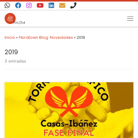
Saltar al contenido
Inicio
»
Fibratown Blog: Novedades
»
2019
2019
3 entradas
Lo hemos vuelto a hacer!!! Dónde nos hemos metido?!?!? Lo
primerísimo es dar las gracias a todo participante y organizador
de este evento, que tanta fuerza está cogiendo gracias a ellos:
Club de Pádel de Casas-Ibáñez, Asociación Alberto Navalón,
Pedrito del Rey, colaboradores, jugadores, participantes,
espectadores… todos han ayudado a […]