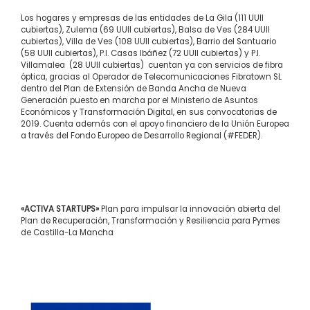
Los hogares y empresas de las entidades de La Gila (111 UUII
cubiertas), Zulema (69 UUII cubiertas), Balsa de Ves (284 UUII
cubiertas), Villa de Ves (108 UUII cubiertas), Barrio del Santuario
(58 UUII cubiertas), P.I. Casas Ibáñez (72 UUII cubiertas) y P.I.
Villamalea (28 UUII cubiertas) cuentan ya con servicios de fibra
óptica, gracias al Operador de Telecomunicaciones Fibratown SL
dentro del Plan de Extensión de Banda Ancha de Nueva
Generación puesto en marcha por el Ministerio de Asuntos
Económicos y Transformación Digital, en sus convocatorias de
2019. Cuenta además con el apoyo financiero de la Unión Europea
a través del Fondo Europeo de Desarrollo Regional (#FEDER).
«ACTIVA STARTUPS»
Plan para impulsar la innovación abierta del
Plan de Recuperación, Transformación y Resiliencia para Pymes
de Castilla-La Mancha