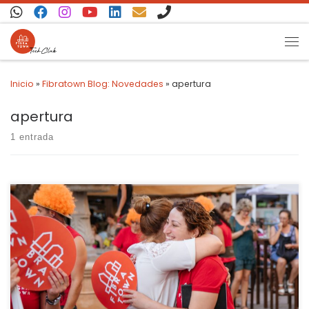
Saltar al contenido
Inicio
»
Fibratown Blog: Novedades
»
apertura
apertura
1 entrada
Hola vecinos, amigos, compañeros, así vivimos la apertura del
local fibramalea.com en Villamalea. El día 21 de Julio quisimos
preparar una fiesta de apertura que todos pudiésemos disfrutar,
porque cogemos con mucha fuerza y ganas este proyecto,
llevábamos mucho tiempo preparando todo, pero la última
semana fue la más divertida, […]