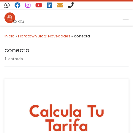
Saltar al contenido
Inicio
»
Fibratown Blog: Novedades
»
conecta
conecta
1 entrada
Te enseñamos a realizar tu presupuesto personalizado
amoldando cada apartado a tus necesidades a través de
nuestra web.