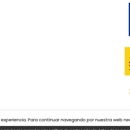
 su experiencia. Para continuar navegando por nuestra web n
s derechos reservados