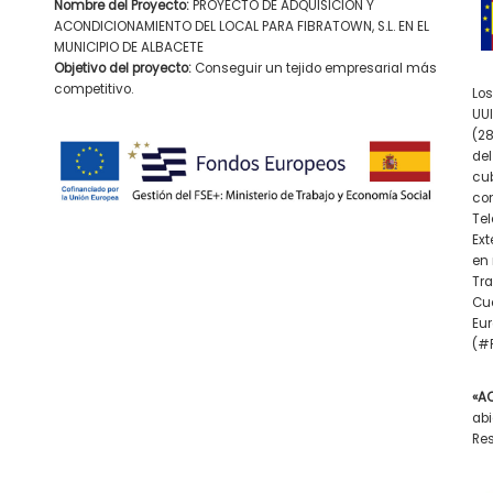
Nombre del Proyecto:
PROYECTO DE ADQUISICIÓN Y
ACONDICIONAMIENTO DEL LOCAL PARA FIBRATOWN, S.L. EN EL
MUNICIPIO DE ALBACETE
Objetivo del proyecto:
Conseguir un tejido empresarial más
competitivo.
Los
UUI
(28
del
cub
con
Tel
Ex
en 
Tra
Cue
Eur
(#F
«A
abi
Res