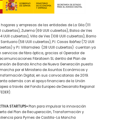
 hogares y empresas de las entidades de La Gila (111
I cubiertas), Zulema (69 UUII cubiertas), Balsa de Ves
4 UUII cubiertas), Villa de Ves (108 UUII cubiertas), Barrio
 Santuario (58 UUII cubiertas), P.I. Casas Ibáñez (72 UUII
iertas) y P.I. Villamalea (28 UUII cubiertas) cuentan ya
 servicios de fibra óptica, gracias al Operador de
ecomunicaciones Fibratown SL dentro del Plan de
tensión de Banda Ancha de Nueva Generación puesto
marcha por el Ministerio de Asuntos Económicos y
nsformación Digital, en sus convocatorias de 2019.
nta además con el apoyo financiero de la Unión
opea a través del Fondo Europeo de Desarrollo Regional
EDER).
CTIVA STARTUPS»
Plan para impulsar la innovación
erta del Plan de Recuperación, Transformación y
iliencia para Pymes de Castilla-La Mancha