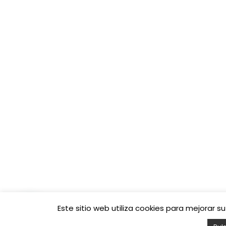
Este sitio web utiliza cookies para mejorar
© 2026
Fibratown | Tu operador de confianza.
– Todos lo
Funciona con
WP
– Diseñado con el
Tema Customizr