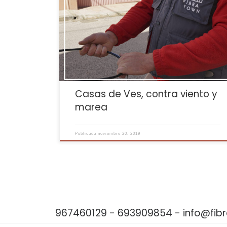
Desde Fibratown, siempre hemos apoyado y luchado
contra la despoblación de nuestros pueblos,
haciendo lo que más nos gusta, proveer Internet de
Calidad y Barato a todos los vecinos; además, Casa
de Ves es una cuna de cultura que se evidencia con
su banda de música; a pesar de ser […]
Casas de Ves, contra viento y
marea
Publicada
noviembre 20, 2019
967460129 - 693909854 - info@fi