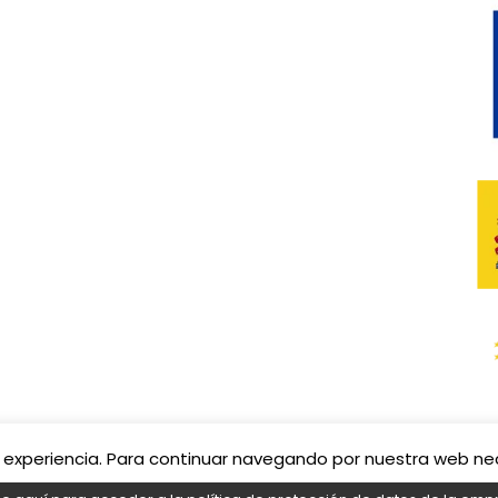
 su experiencia. Para continuar navegando por nuestra web n
s derechos reservados