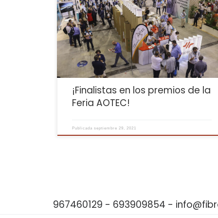
finalistas en la Feria AOTEC de telecomunicaciones,
que abrió sus puertas la pasada semana a más de
100 empresas del sector y en las que estábamos
nominados a los siguientes premios: Premio al
Operador Premio a la mejor campaña publicitaria En
ambas […]
¡Finalistas en los premios de la
Feria AOTEC!
Publicada
septiembre 29, 2021
967460129 - 693909854 - info@fi