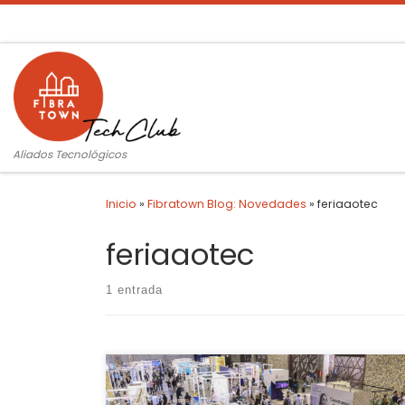
Saltar al contenido
Aliados Tecnológicos
Inicio
»
Fibratown Blog: Novedades
»
feriaaotec
feriaaotec
1 entrada
Qué ilusión nos hace contaros que hemos sido