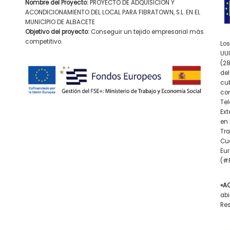
Nombre del Proyecto:
PROYECTO DE ADQUISICIÓN Y
ACONDICIONAMIENTO DEL LOCAL PARA FIBRATOWN, S.L. EN EL
MUNICIPIO DE ALBACETE
Objetivo del proyecto:
Conseguir un tejido empresarial más
competitivo.
Los
UUI
(28
del
cub
con
Tel
Ex
en 
Tra
Cue
Eur
(#F
«A
abi
Res