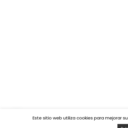
Este sitio web utiliza cookies para mejorar
© 2026
Fibratown | Tu operador de confianza.
– Todos lo
Funciona con
WP
– Diseñado con el
Tema Customizr