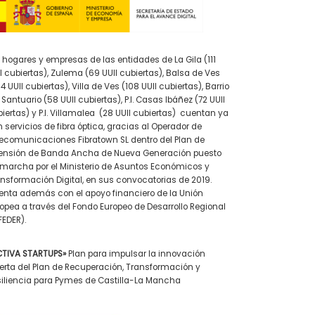
 hogares y empresas de las entidades de La Gila (111
I cubiertas), Zulema (69 UUII cubiertas), Balsa de Ves
4 UUII cubiertas), Villa de Ves (108 UUII cubiertas), Barrio
 Santuario (58 UUII cubiertas), P.I. Casas Ibáñez (72 UUII
iertas) y P.I. Villamalea (28 UUII cubiertas) cuentan ya
 servicios de fibra óptica, gracias al Operador de
ecomunicaciones Fibratown SL dentro del Plan de
tensión de Banda Ancha de Nueva Generación puesto
marcha por el Ministerio de Asuntos Económicos y
nsformación Digital, en sus convocatorias de 2019.
nta además con el apoyo financiero de la Unión
opea a través del Fondo Europeo de Desarrollo Regional
EDER).
CTIVA STARTUPS»
Plan para impulsar la innovación
erta del Plan de Recuperación, Transformación y
iliencia para Pymes de Castilla-La Mancha