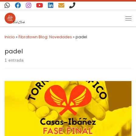
Saltar al contenido
Inicio
»
Fibratown Blog: Novedades
»
padel
padel
1 entrada
Lo hemos vuelto a hacer!!! Dónde nos hemos metido?!?!? Lo
primerísimo es dar las gracias a todo participante y organizador
de este evento, que tanta fuerza está cogiendo gracias a ellos:
Club de Pádel de Casas-Ibáñez, Asociación Alberto Navalón,
Pedrito del Rey, colaboradores, jugadores, participantes,
espectadores… todos han ayudado a […]