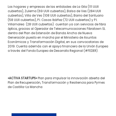
Los hogares y empresas de las entidades de La Gila (111 UUII
cubiertas), Zulema (69 UUII cubiertas), Balsa de Ves (284 UUII
cubiertas), Villa de Ves (108 UUII cubiertas), Barrio del Santuario
(58 UUII cubiertas), P.I. Casas Ibáñez (72 UUII cubiertas) y P.I.
Villamalea (28 UUII cubiertas) cuentan ya con servicios de fibra
óptica, gracias al Operador de Telecomunicaciones Fibratown SL
dentro del Plan de Extensión de Banda Ancha de Nueva
Generación puesto en marcha por el Ministerio de Asuntos
Económicos y Transformación Digital, en sus convocatorias de
2019. Cuenta además con el apoyo financiero de la Unión Europea
a través del Fondo Europeo de Desarrollo Regional (#FEDER).
«ACTIVA STARTUPS»
Plan para impulsar la innovación abierta del
Plan de Recuperación, Transformación y Resiliencia para Pymes
de Castilla-La Mancha