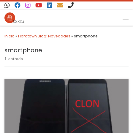
Saltar al contenido
Inicio
»
Fibratown Blog: Novedades
»
smartphone
smartphone
1 entrada
Bueno, esto viene a ser una conversación habitual hoy en día y
por ello queremos dar a conocer algunos detalles de la
importancia de la compra de cualquier producto de cualquier
marca de la Unión Europea. Los móviles clones, sin marca o
marca «ANDROID» son intentos de imitación y digo intento […]