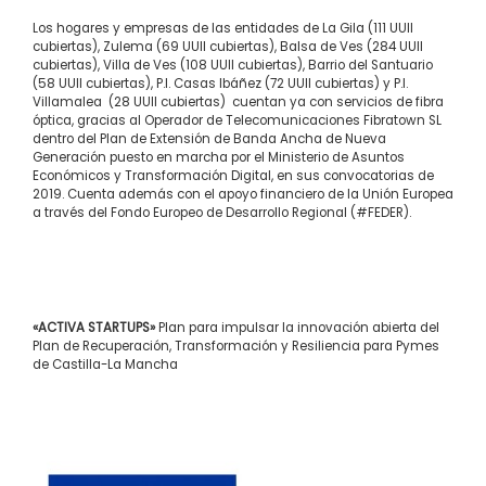
Los hogares y empresas de las entidades de La Gila (111 UUII
cubiertas), Zulema (69 UUII cubiertas), Balsa de Ves (284 UUII
cubiertas), Villa de Ves (108 UUII cubiertas), Barrio del Santuario
(58 UUII cubiertas), P.I. Casas Ibáñez (72 UUII cubiertas) y P.I.
Villamalea (28 UUII cubiertas) cuentan ya con servicios de fibra
óptica, gracias al Operador de Telecomunicaciones Fibratown SL
dentro del Plan de Extensión de Banda Ancha de Nueva
Generación puesto en marcha por el Ministerio de Asuntos
Económicos y Transformación Digital, en sus convocatorias de
2019. Cuenta además con el apoyo financiero de la Unión Europea
a través del Fondo Europeo de Desarrollo Regional (#FEDER).
«ACTIVA STARTUPS»
Plan para impulsar la innovación abierta del
Plan de Recuperación, Transformación y Resiliencia para Pymes
de Castilla-La Mancha