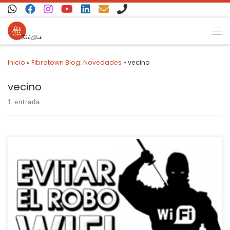
Saltar al contenido
Inicio
»
Fibratown Blog: Novedades
»
vecino
vecino
1 entrada
Hola de nuevo compañeros!! Hoy queremos hablaros un poco de
la seguridad de las redes WiFi de casa, y es que es muy habitual
oir hablar a alguien de, me va lento Internet, ¿no me estará
robando alguien señal de WiFi? Pues amigos, hay mucho piratilla
y mucho listete suelto […]