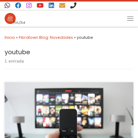
Saltar al contenido
Inicio
»
Fibratown Blog: Novedades
»
youtube
youtube
1 entrada
Hace no tanto sufríamos los molestos cortes y parones en la
reproducción de vídeos o películas, y si además era en HD, era
muy probable que la película no acabara de cargarse y nos
obligaba a verla a baja calidad. Si ya tienes nuestro fibra siéntete
afortunado, pero antes con otras […]