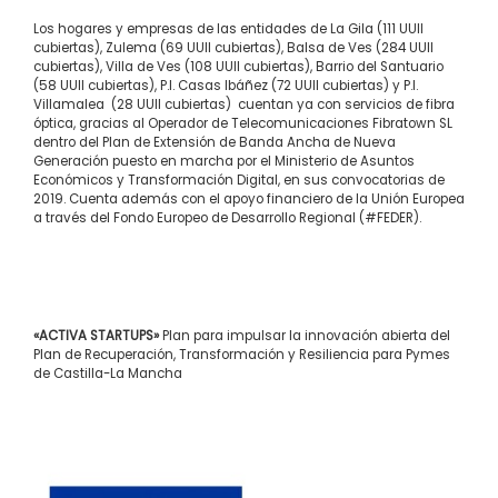
Los hogares y empresas de las entidades de La Gila (111 UUII
cubiertas), Zulema (69 UUII cubiertas), Balsa de Ves (284 UUII
cubiertas), Villa de Ves (108 UUII cubiertas), Barrio del Santuario
(58 UUII cubiertas), P.I. Casas Ibáñez (72 UUII cubiertas) y P.I.
Villamalea (28 UUII cubiertas) cuentan ya con servicios de fibra
óptica, gracias al Operador de Telecomunicaciones Fibratown SL
dentro del Plan de Extensión de Banda Ancha de Nueva
Generación puesto en marcha por el Ministerio de Asuntos
Económicos y Transformación Digital, en sus convocatorias de
2019. Cuenta además con el apoyo financiero de la Unión Europea
a través del Fondo Europeo de Desarrollo Regional (#FEDER).
«ACTIVA STARTUPS»
Plan para impulsar la innovación abierta del
Plan de Recuperación, Transformación y Resiliencia para Pymes
de Castilla-La Mancha