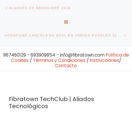
Navegación de entradas
Entrada anterior
ALARDES DE ABENGIBRE 2018
VOLVER A LA LISTA DE ENT
En
VODAFONE CANCELA SU ADSL EN VARIOS PUEBLOS EL 4 FEBRERO
967460129 - 693909854 - info@fibratown.com
Política de
Cookies
/
Términos y Condiciones
/
Instrucciones
/
Contacto
Fibratown TechClub | Aliados
Tecnológicos