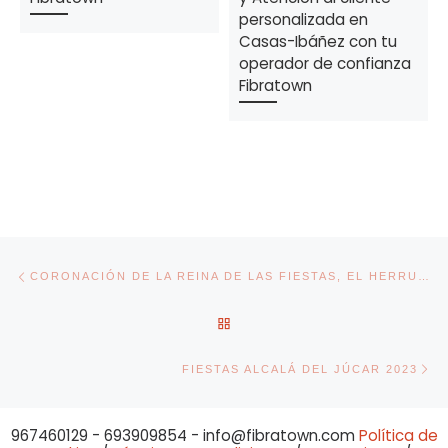
personalizada en
Casas-Ibáñez con tu
operador de confianza
Fibratown
Navegación de entradas
Entrada anterior
CORONACIÓN DE LA REINA DE LAS FIESTAS, EL HERRUMBLAR 2023
VOLVER A LA LISTA DE ENT
En
FIESTAS ALCALÁ DEL JÚCAR 2023
967460129 - 693909854 - info@fibratown.com
Política de