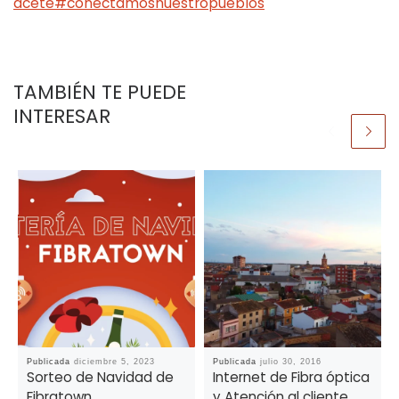
acete
#conectamosnuestropueblos
TAMBIÉN TE PUEDE
INTERESAR
Publicada
diciembre 5, 2023
Publicada
julio 30, 2016
Sorteo de Navidad de
Internet de Fibra óptica
Fibratown
y Atención al cliente