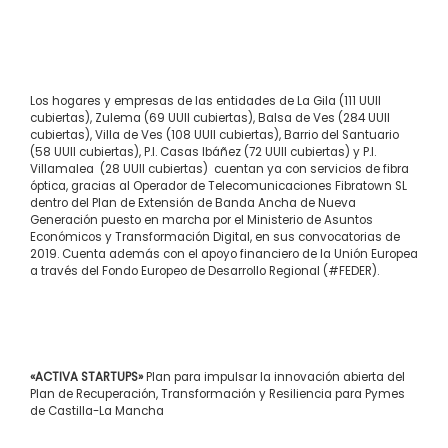
Los hogares y empresas de las entidades de La Gila (111 UUII
cubiertas), Zulema (69 UUII cubiertas), Balsa de Ves (284 UUII
cubiertas), Villa de Ves (108 UUII cubiertas), Barrio del Santuario
(58 UUII cubiertas), P.I. Casas Ibáñez (72 UUII cubiertas) y P.I.
Villamalea (28 UUII cubiertas) cuentan ya con servicios de fibra
óptica, gracias al Operador de Telecomunicaciones Fibratown SL
dentro del Plan de Extensión de Banda Ancha de Nueva
Generación puesto en marcha por el Ministerio de Asuntos
Económicos y Transformación Digital, en sus convocatorias de
2019. Cuenta además con el apoyo financiero de la Unión Europea
a través del Fondo Europeo de Desarrollo Regional (#FEDER).
«ACTIVA STARTUPS»
Plan para impulsar la innovación abierta del
Plan de Recuperación, Transformación y Resiliencia para Pymes
de Castilla-La Mancha