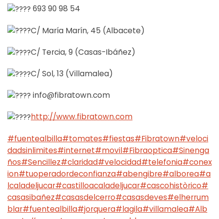
693 90 98 54
C/ María Marín, 45 (Albacete)
C/ Tercia, 9 (Casas-Ibáñez)
C/ Sol, 13 (Villamalea)
info@fibratown.com
http://www.fibratown.com
#fuentealbilla
#tomates
#fiestas
#Fibratown
#veloci
dadsinlimites
#internet
#movil
#Fibraoptica
#Sinenga
ños
#Sencillez
#claridad
#velocidad
#telefonia
#conex
ion
#tuoperadordeconfianza
#abengibre
#alborea
#a
lcaladeljucar
#castilloacaladeljucar
#cascohistòrico
#
casasibañez
#casasdelcerro
#casasdeves
#elherrum
blar
#fuentealbilla
#jorquera
#lagila
#villamalea
#Alb