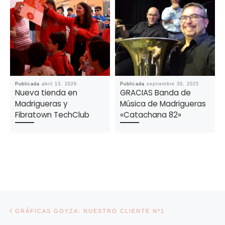
Publicada
abril 13, 2026
Publicada
septiembre 30, 2025
Nueva tienda en
GRACIAS Banda de
Madrigueras y
Música de Madrigueras
Fibratown TechClub
«Catachana 82»
Navegación de entradas
Entrada anterior
GRÁFICAS GOYZA: NUESTRO CLIENTE Nº1