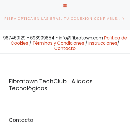
VOLVER A LA LISTA DE ENT
En
FIBRA ÓPTICA EN LAS ERAS: TU CONEXIÓN CONFIABLE Y SIN LÍMITES CON FIBRATOWN
967460129 - 693909854 - info@fibratown.com
Política de
Cookies
/
Términos y Condiciones
/
Instrucciones
/
Contacto
Fibratown TechClub | Aliados
Tecnológicos
Contacto