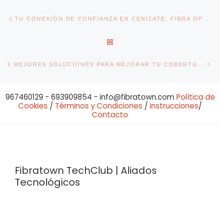
Navegación de entradas
Entrada anterior
TU CONEXIÓN DE CONFIANZA EN CENIZATE: FIBRA ÓPTICA CON FIBRATOWN
VOLVER A LA LISTA DE ENT
En
5 MEJORES SOLUCIONES PARA MEJORAR TU COBERTURA WIFI EN CASA
967460129 - 693909854 - info@fibratown.com
Política de
Cookies
/
Términos y Condiciones
/
Instrucciones
/
Contacto
Fibratown TechClub | Aliados
Tecnológicos