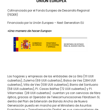
Cofinanciado por el Fondo Europeo de Desarrollo Regional
(FEDER)
Financiado por la Unión Europea – Next Generation EU
«Una manera de hacer Europa»
Los hogares y empresas de las entidades de La Gila (111 UUII
cubiertas), Zulema (69 UUII cubiertas), Balsa de Ves (284 UUII
cubiertas), Villa de Ves (108 UUII cubiertas), Barrio del Santuario
(58 UUII cubiertas), P.I. Casas Ibáñez (72 UUII cubiertas) y P.I.
Villamalea (28 UUII cubiertas) cuentan ya con servicios de fibra
óptica, gracias al Operador de Telecomunicaciones Fibratown SL
dentro del Plan de Extensión de Banda Ancha de Nueva
Generación puesto en marcha por el Ministerio de Asuntos
Económicos y Transformación Digital, en sus convocatorias de