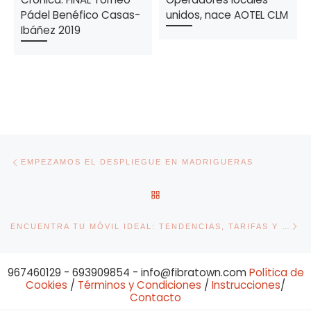
Pádel Benéfico Casas-
unidos, nace AOTEL CLM
Ibáñez 2019
Navegación de entradas
Entrada anterior
EMPEZAMOS EL DESPLIEGUE EN MADRIGUERAS
VOLVER A LA LISTA DE ENT
En
ENCUENTRA TU MÓVIL IDEAL: TENDENCIAS, TARIFAS Y DISPOSITIVOS QUE SE ADAPTAN A TI
967460129 - 693909854 - info@fibratown.com
Política de
Cookies
/
Términos y Condiciones
/
Instrucciones
/
Contacto