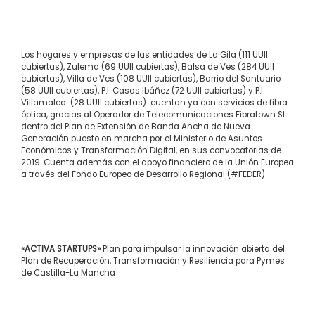
Los hogares y empresas de las entidades de La Gila (111 UUII
cubiertas), Zulema (69 UUII cubiertas), Balsa de Ves (284 UUII
cubiertas), Villa de Ves (108 UUII cubiertas), Barrio del Santuario
(58 UUII cubiertas), P.I. Casas Ibáñez (72 UUII cubiertas) y P.I.
Villamalea (28 UUII cubiertas) cuentan ya con servicios de fibra
óptica, gracias al Operador de Telecomunicaciones Fibratown SL
dentro del Plan de Extensión de Banda Ancha de Nueva
Generación puesto en marcha por el Ministerio de Asuntos
Económicos y Transformación Digital, en sus convocatorias de
2019. Cuenta además con el apoyo financiero de la Unión Europea
a través del Fondo Europeo de Desarrollo Regional (#FEDER).
«ACTIVA STARTUPS»
Plan para impulsar la innovación abierta del
Plan de Recuperación, Transformación y Resiliencia para Pymes
de Castilla-La Mancha