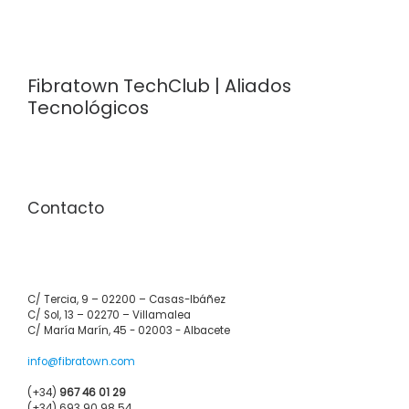
Fibratown TechClub | Aliados
Tecnológicos
Contacto
C/ Tercia, 9 – 02200 – Casas-Ibáñez
C/ Sol, 13 – 02270 – Villamalea
C/ María Marín, 45 - 02003 - Albacete
info@fibratown.com
(+34)
967 46 01 29
(+34) 693 90 98 54