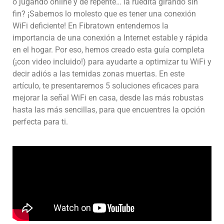
o jugando online y de repente… la ruedita girando sin
fin? ¡Sabemos lo molesto que es tener una conexión
WiFi deficiente! En Fibratown entendemos la
importancia de una conexión a Internet estable y rápida
en el hogar. Por eso, hemos creado esta guía completa
(¡con video incluido!) para ayudarte a optimizar tu WiFi y
decir adiós a las temidas zonas muertas. En este
artículo, te presentaremos 5 soluciones eficaces para
mejorar la señal WiFi en casa, desde las más robustas
hasta las más sencillas, para que encuentres la opción
perfecta para ti.