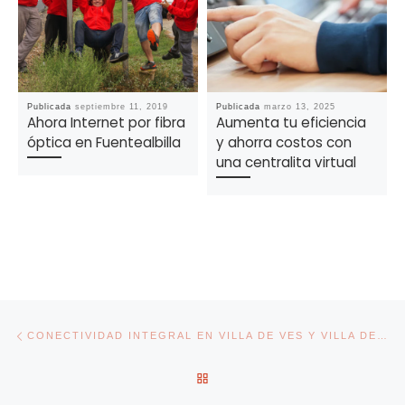
Publicada
septiembre 11, 2019
Publicada
marzo 13, 2025
Ahora Internet por fibra
Aumenta tu eficiencia
óptica en Fuentealbilla
y ahorra costos con
una centralita virtual
Navegación de entradas
Entrada anterior
CONECTIVIDAD INTEGRAL EN VILLA DE VES Y VILLA DE VES SANTUARIO CON FIBRATOWN
VOLVER A LA LISTA DE ENT