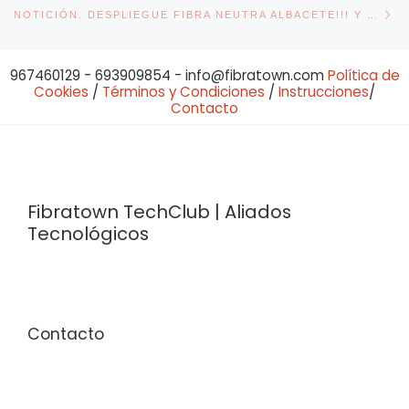
En
NOTICIÓN. DESPLIEGUE FIBRA NEUTRA ALBACETE!!! Y FELIZ NAVIDAD ;)
967460129 - 693909854 - info@fibratown.com
Política de
Cookies
/
Términos y Condiciones
/
Instrucciones
/
Contacto
Fibratown TechClub | Aliados
Tecnológicos
Contacto