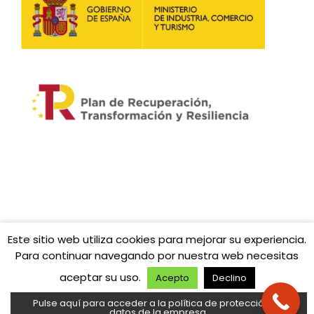
Este sitio web utiliza cookies para mejorar su experiencia.
© 2026
Fibratown | Tu operador de confianza.
– Todos
Para continuar navegando por nuestra web necesitas
los derechos reservados
aceptar su uso.
Funciona con
WP
– Diseñado con el
Tema Customizr
Acepto
Declino
Pulse aquí para acceder a la política de protección de
datos de la empresa.