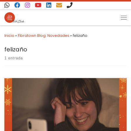
Saltar al contenido
Inicio
»
Fibratown Blog: Novedades
»
felizaño
felizaño
1 entrada
Hola, Fibratower! Esperamos que hayas tenido unas felices
fiestas, aunque diferentes y por desgracia, para algunas familias
mucho más difíciles, ya que en nuestras mesas ha faltado
alguien… ¿Qué has aprendido del año 2020? Nosotros, el valor del
tiempo y la poca importancia que a veces le damos a “parar”. […]