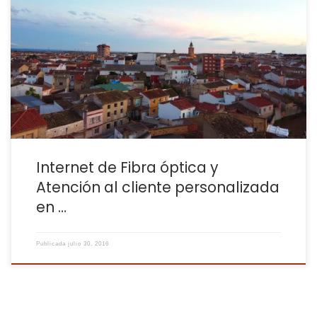
En Casas Ibáñez, como en cualquier lugar, una conexión a
internet inestable puede ser un gran inconveniente. Imagina
estar trabajando desde casa y que la conexión se corte justo en
medio de una importante videollamada. O querer disfrutar de
una película en streaming en alta definición y tener que soportar
[…]
Internet de Fibra óptica y
Atención al cliente personalizada
en …
Publicada
julio 30, 2016