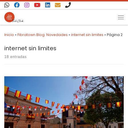
Saltar al contenido
Inicio
»
Fibratown Blog: Novedades
»
internet sin limites
»
Página 2
internet sin limites
18 entradas
En el corazón de Casas de Ves, Fibratown ofrece una experiencia
de conectividad superior con su fibra óptica de última
generación. Nos dedicamos a proporcionar un servicio de internet
que no solo te conecta, sino que te impulsa, ofreciéndote
velocidad, estabilidad y una atención al cliente excepcional. Un
Compromiso con […]