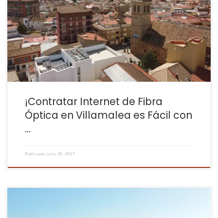
Fuentealbilla En Villamalea, como en muchas zonas, las
conexiones lentas a Internet pueden ser una fuente constante de
frustración. Imagina intentar disfrutar de una película en
streaming después de un largo día de trabajo y tener que lidiar
con el molesto buffering que […]
¡Contratar Internet de Fibra
Óptica en Villamalea es Fácil con
…
Publicada
julio 30, 2017