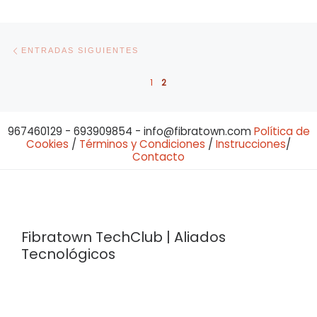
Navegación de entradas
Entradas siguientes
ENTRADAS SIGUIENTES
1
2
967460129 - 693909854 - info@fibratown.com
Política de
Cookies
/
Términos y Condiciones
/
Instrucciones
/
Contacto
Fibratown TechClub | Aliados
Tecnológicos