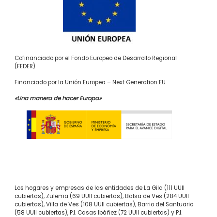
Cofinanciado por el Fondo Europeo de Desarrollo Regional
(FEDER)
Financiado por la Unión Europea – Next Generation EU
«Una manera de hacer Europa»
Los hogares y empresas de las entidades de La Gila (111 UUII
cubiertas), Zulema (69 UUII cubiertas), Balsa de Ves (284 UUII
cubiertas), Villa de Ves (108 UUII cubiertas), Barrio del Santuario
(58 UUII cubiertas), P.I. Casas Ibáñez (72 UUII cubiertas) y P.I.