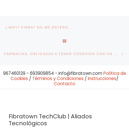
Navegación de entradas
Entrada anterior
WIFI? FIBRA? NO ME ENTERO…
VOLVER A LA LISTA DE ENT
En
FARMACIAS, OBLIGADAS A TENER CONEXIÓN CON UN OPERADOR CONCRETO
967460129 - 693909854 - info@fibratown.com
Política de
Cookies
/
Términos y Condiciones
/
Instrucciones
/
Contacto
Fibratown TechClub | Aliados
Tecnológicos