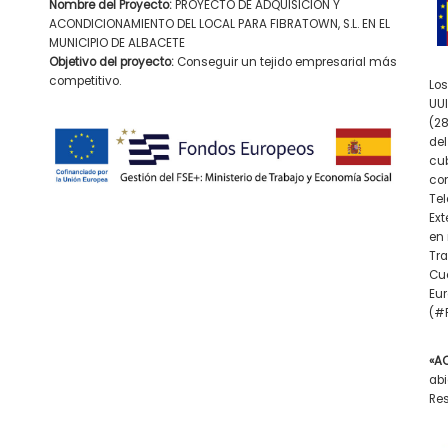
Nombre del Proyecto:
PROYECTO DE ADQUISICIÓN Y
ACONDICIONAMIENTO DEL LOCAL PARA FIBRATOWN, S.L. EN EL
MUNICIPIO DE ALBACETE
Objetivo del proyecto:
Conseguir un tejido empresarial más
competitivo.
Los
UUI
(28
del
cub
con
Tel
Ex
en 
Tra
Cue
Eur
(#F
«A
abi
Res