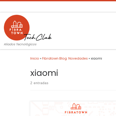
Saltar al contenido
Aliados Tecnológicos
Inicio
»
Fibratown Blog: Novedades
»
xiaomi
xiaomi
2 entradas
Bases legales Sorteo Fibratown 1 – ORGANIZADOR