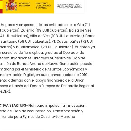
 hogares y empresas de las entidades de La Gila (111
I cubiertas), Zulema (69 UUII cubiertas), Balsa de Ves
4 UUII cubiertas), Villa de Ves (108 UUII cubiertas), Barrio
 Santuario (58 UUII cubiertas), P.I. Casas Ibáñez (72 UUII
iertas) y P.I. Villamalea (28 UUII cubiertas) cuentan ya
 servicios de fibra óptica, gracias al Operador de
ecomunicaciones Fibratown SL dentro del Plan de
tensión de Banda Ancha de Nueva Generación puesto
marcha por el Ministerio de Asuntos Económicos y
nsformación Digital, en sus convocatorias de 2019.
nta además con el apoyo financiero de la Unión
opea a través del Fondo Europeo de Desarrollo Regional
EDER).
CTIVA STARTUPS»
Plan para impulsar la innovación
erta del Plan de Recuperación, Transformación y
iliencia para Pymes de Castilla-La Mancha