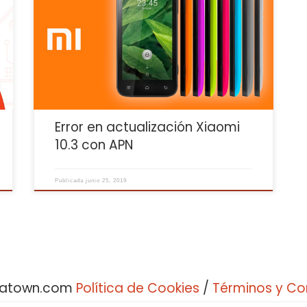
Hola!!!! Rápido!!! Hubo una actualización de Xiaomi
hace poco que no trata bien la información de APN,
pero creemos que hemos encontrado el problema!!!!
o
A la hora de poner los ajustes de APN hay que fijarse
más abajo donde pone Tipo de APN y escribir: default
y al parecer problema […]
Error en actualización Xiaomi
10.3 con APN
Publicada
junio 25, 2019
bratown.com
Política de Cookies
/
Términos y Co