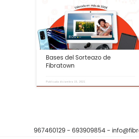
FIBRATOWN S.L., con Domicilio Social en C/ Tercia, 9
en Casas-Ibáñez (Albacete, España) y CIF:
B02589000, tiene previsto realizar un sorteo exclusiv
para usuarios mayores de edad residentes en
España, de acuerdo con lo dispuesto en el apartado
de condiciones para participar. 2 […]
Bases del Sorteazo de
Fibratown
Publicada
diciembre 15, 2021
967460129 - 693909854 - info@fi