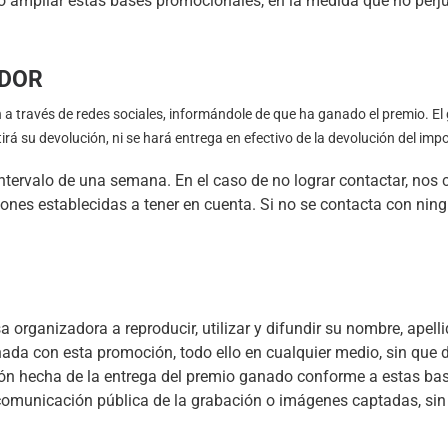
 o ampliar estas bases promocionales, en la medida que no per
ADOR
ón a través de redes sociales, informándole de que ha ganado el premio. E
rá su devolución, ni se hará entrega en efectivo de la devolución del impo
l intervalo de una semana. En el caso de no lograr contactar, n
iones establecidas a tener en cuenta. Si no se contacta con ningu
a organizadora a reproducir, utilizar y difundir su nombre, apell
nada con esta promoción, todo ello en cualquier medio, sin que 
ón hecha de la entrega del premio ganado conforme a estas base
comunicación pública de la grabación o imágenes captadas, sin l