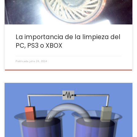
La importancia de la limpieza del
PC, PS3 o XBOX
Publicada
julio 24, 2014
De la idea de almacenar energía surgieron las pilas eléctricas y
desde aquél momento se viene estudiando cómo almacenar
más energía en menos espacio y de la manera más eficiente. El
principio básico de producir energía eléctrica de una pila proviene
de una reacción química de reducción-oxidación producida por
dos […]