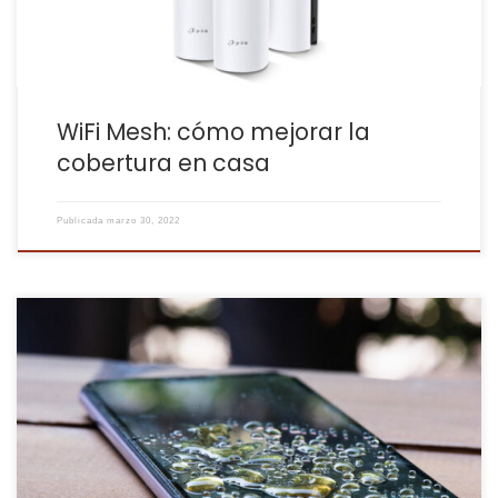
WiFi Mesh: cómo mejorar la
cobertura en casa
Publicada
marzo 30, 2022
Una vez tu móvil ha caído al agua o se ha mojado, el peligro
reside en los cortocircuitos y la corrosión. Suponiendo que lo has
sacado del agua lo más rápido posible… Evita la tentación… NO LO
ENCIENDAS!! Si tu móvil se ha apagado al mojarse, no intentes
encenderlo ni […]