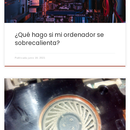
¿Qué hago si mi ordenador se
sobrecalienta?
Publicada
junio 18, 2021
Ya van 2 ordenadores portátiles los que, por el calor del verano y
la obstrucción en la ventilación, han causado baja. Decimos que
han causado baja porque aunque hay métodos con los que se
asegura una reparación exitosa, nuestra experiencia no ha sido
tal y son reparaciones costosas para no […]