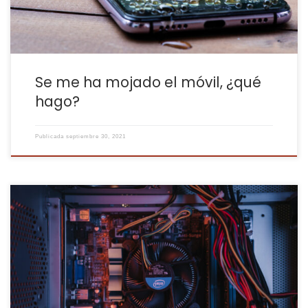
Se me ha mojado el móvil, ¿qué
hago?
Publicada
septiembre 30, 2021
Hola Fibratowers!!! Ahora que viene el verano con el calorcito, la
playa y los mojitos, las redes sociales llenas de gente de
vacaciones en Benidorm, y a ti te ha tocado quedarte en casa
porque tienes que trabajar, estudiar… ¡O porque te apetece! Pues
bien, tenemos que tener en cuenta […]