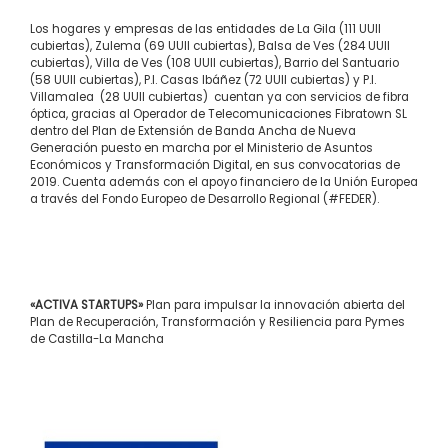
Los hogares y empresas de las entidades de La Gila (111 UUII
cubiertas), Zulema (69 UUII cubiertas), Balsa de Ves (284 UUII
cubiertas), Villa de Ves (108 UUII cubiertas), Barrio del Santuario
(58 UUII cubiertas), P.I. Casas Ibáñez (72 UUII cubiertas) y P.I.
Villamalea (28 UUII cubiertas) cuentan ya con servicios de fibra
óptica, gracias al Operador de Telecomunicaciones Fibratown SL
dentro del Plan de Extensión de Banda Ancha de Nueva
Generación puesto en marcha por el Ministerio de Asuntos
Económicos y Transformación Digital, en sus convocatorias de
2019. Cuenta además con el apoyo financiero de la Unión Europea
a través del Fondo Europeo de Desarrollo Regional (#FEDER).
«ACTIVA STARTUPS»
Plan para impulsar la innovación abierta del
Plan de Recuperación, Transformación y Resiliencia para Pymes
de Castilla-La Mancha