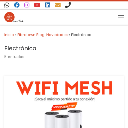
Saltar al contenido
Inicio
»
Fibratown Blog: Novedades
»
Electrónica
Electrónica
5 entradas
La red MESH o WiFi Mesh es una red de malla. Se compone de un
router o estación base y sus satélites o nodos, y todos comparten
el mismo SSID (el nombre de la red) y la misma contraseña. La
tecnología WiFi Mesh es uno de los mejores métodos para […]