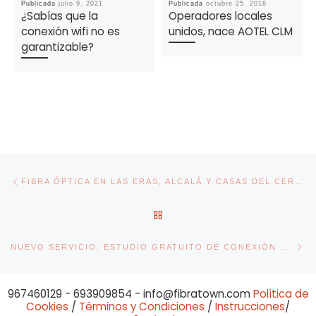
Publicada
julio 9, 2021
Publicada
octubre 25, 2018
¿Sabías que la
Operadores locales
conexión wifi no es
unidos, nace AOTEL CLM
garantizable?
Navegación de entradas
Entrada anterior
FIBRA ÓPTICA EN LAS ERAS, ALCALÁ Y CASAS DEL CERRO
VOLVER A LA LISTA DE ENT
En
NUEVO SERVICIO: ESTUDIO GRATUITO DE CONEXIÓN WIFI EN INTERIORES
967460129 - 693909854 - info@fibratown.com
Política de
Cookies
/
Términos y Condiciones
/
Instrucciones
/