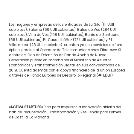
Los hogares y empresas de las entidades de La Gila (111 UUII
cubiertas), Zulema (69 UUII cubiertas), Balsa de Ves (284 UUII
cubiertas), Villa de Ves (108 UUII cubiertas), Barrio del Santuario
(58 UUII cubiertas), P.I. Casas Ibáñez (72 UUII cubiertas) y P.I.
Villamalea (28 UUII cubiertas) cuentan ya con servicios de fibra
óptica, gracias al Operador de Telecomunicaciones Fibratown SL
dentro del Plan de Extensión de Banda Ancha de Nueva
Generación puesto en marcha por el Ministerio de Asuntos
Económicos y Transformación Digital, en sus convocatorias de
2019. Cuenta además con el apoyo financiero de la Unión Europea
a través del Fondo Europeo de Desarrollo Regional (#FEDER).
«ACTIVA STARTUPS»
Plan para impulsar la innovación abierta del
Plan de Recuperación, Transformación y Resiliencia para Pymes
de Castilla-La Mancha