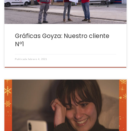
Gráficas Goyza: Nuestro cliente
Nº1
Publicada
febrero 4, 2021
Hola, Fibratower! Esperamos que hayas tenido unas felices
fiestas, aunque diferentes y por desgracia, para algunas familias
mucho más difíciles, ya que en nuestras mesas ha faltado
alguien… ¿Qué has aprendido del año 2020? Nosotros, el valor del
tiempo y la poca importancia que a veces le damos a “parar”. […]