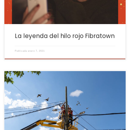
La leyenda del hilo rojo Fibratown
Publicada
enero 7, 2021
Nuestros técnicos han estado arreglando durante más de dos
semanas cruces aéreos de cables en Casas-Ibáñez y en
Alborea. Para seleccionar cuáles eran necesarios, los técnicos
han revisado los aéreos uno por uno recorriendo las calles. No
solo se han arreglado los de nuestra empresa sino que también
hemos arreglado […]