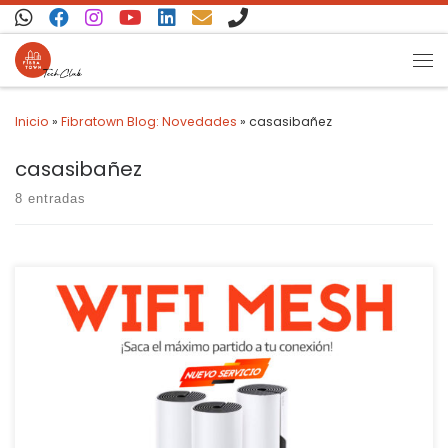
Saltar al contenido
Inicio
»
Fibratown Blog: Novedades
»
casasibañez
casasibañez
8 entradas
La red MESH o WiFi Mesh es una red de malla. Se compone de un
router o estación base y sus satélites o nodos, y todos comparten
el mismo SSID (el nombre de la red) y la misma contraseña. La
tecnología WiFi Mesh es uno de los mejores métodos para […]