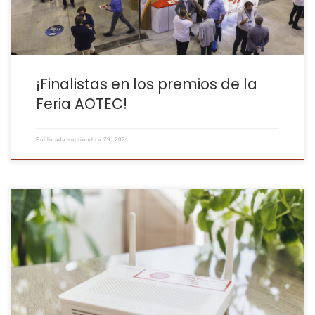
¡Finalistas en los premios de la
Feria AOTEC!
Publicada
septiembre 29, 2021
Unas de las incidencias más comunes es que el wifi no llega a
todas las partes de la casa. Siempre nos gusta explicar que es
habitual puesto que la tecnología wifi no es garantizable. Lo
explicamos en el siguiente vídeo: https://youtu.be/dUrXYFyHJqk?
si=l4lERv5xTcyDnhA9 Así que, hemos dado un paso adelante y
queremos […]