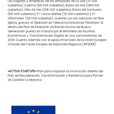
Los hogares y empresas de las entidades de La Gila (111 UUII
cubiertas), Zulema (69 UUII cubiertas), Balsa de Ves (284 UUII
cubiertas), Villa de Ves (108 UUII cubiertas), Barrio del Santuario
(58 UUII cubiertas), P.I. Casas Ibáñez (72 UUII cubiertas) y P.I.
Villamalea (28 UUII cubiertas) cuentan ya con servicios de fibra
óptica, gracias al Operador de Telecomunicaciones Fibratown SL
dentro del Plan de Extensión de Banda Ancha de Nueva
Generación puesto en marcha por el Ministerio de Asuntos
Económicos y Transformación Digital, en sus convocatorias de
2019. Cuenta además con el apoyo financiero de la Unión Europea
a través del Fondo Europeo de Desarrollo Regional (#FEDER).
«ACTIVA STARTUPS»
Plan para impulsar la innovación abierta del
Plan de Recuperación, Transformación y Resiliencia para Pymes
de Castilla-La Mancha