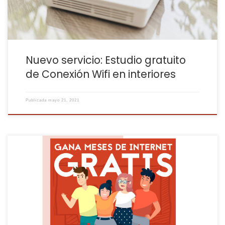
Nuevo servicio: Estudio gratuito
de Conexión Wifi en interiores
Publicada
mayo 21, 2021
Hoy es el día de Internet y queremos celebrarlo con vosotros,
(¿con quién mejor? ) Y es que os estamos eternamente
agradecidos porque sois muchííísimos los nuevos clientes que
venís recomendados por otros amigos, así que queremos
premiarlo… ¡Vamos al grano! ¿¿CÓMO TE PUEDES LLEVAR MESES
DE […]